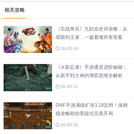
V2.0.1
相关攻略
《百战奇兵》九职业史诗攻略：从
萌新到王者，一篇看懂所有答案
26-03-14
《火影忍者》手游通灵进阶秘籍：
从新手到大神的博弈思维全解析
26-03-11
DNF手游满级扩张3.18定档！保姆
级攻略助你零踩坑完美开局
26-03-10