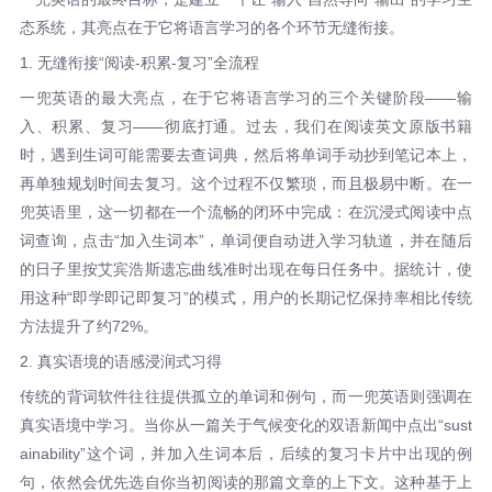
态系统，其亮点在于它将语言学习的各个环节无缝衔接。
1. 无缝衔接“阅读-积累-复习”全流程
一兜英语的最大亮点，在于它将语言学习的三个关键阶段——输
入、积累、复习——彻底打通。过去，我们在阅读英文原版书籍
时，遇到生词可能需要去查词典，然后将单词手动抄到笔记本上，
再单独规划时间去复习。这个过程不仅繁琐，而且极易中断。在一
兜英语里，这一切都在一个流畅的闭环中完成：在沉浸式阅读中点
词查询，点击“加入生词本”，单词便自动进入学习轨道，并在随后
的日子里按艾宾浩斯遗忘曲线准时出现在每日任务中。据统计，使
用这种“即学即记即复习”的模式，用户的长期记忆保持率相比传统
方法提升了约72%。
2. 真实语境的语感浸润式习得
传统的背词软件往往提供孤立的单词和例句，而一兜英语则强调在
真实语境中学习。当你从一篇关于气候变化的双语新闻中点出“sust
ainability”这个词，并加入生词本后，后续的复习卡片中出现的例
句，依然会优先选自你当初阅读的那篇文章的上下文。这种基于上