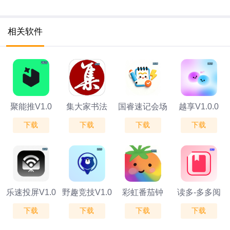
相关软件
聚能推V1.0
集大家书法
国睿速记会场
越享V1.0.0
下载
下载
下载
下载
V1.1.15
V1.0
乐速投屏V1.0
野趣竞技V1.0
彩虹番茄钟
读多-多多阅
下载
下载
下载
下载
V1.3
读，大大成长