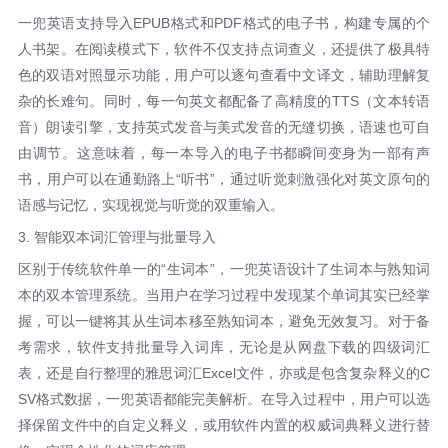
一兜英语支持导入EPUB格式和PDF格式的电子书，构建专属的个
人书架。在阅读模式下，软件不仅支持点词查义，还提供了极具特
色的双语对照显示功能，用户可以逐句查看中文译文，辅助理解复
杂的长难句。同时，每一句英文都配备了高精度的TTS（文本转语
音）朗读引擎，支持英式发音与美式发音的无缝切换，语速也可自
由调节。这意味着，每一本导入的电子书都瞬间变身为一部有声
书，用户可以在通勤路上“听书”，通过听觉刺激强化对英文原句的
语感与记忆，实现视觉与听觉的双重输入。
3. 智能双本词汇管理与批量导入
区别于传统软件单一的“生词本”，一兜英语设计了生词本与熟知词
本的双本管理系统。当用户在学习过程中发现某个单词其实已经掌
握，可以一键将其从生词本移至熟知词本，避免无效复习。对于备
考需求，软件支持批量导入词库，无论是从网盘下载的四级词汇
表，还是自行整理的雅思词汇Excel文件，亦或是包含复杂释义的C
SV格式数据，一兜英语都能完美解析。在导入过程中，用户可以选
择保留文件中的自定义释义，或用软件内置的权威词典释义进行替