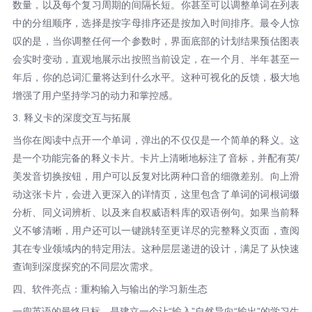
数量，以及每个复习周期的间隔长短。你甚至可以调整单词在列表
中的分组顺序，选择是按字母排序还是按加入时间排序。最令人惊
叹的是，当你调整任何一个参数时，界面底部的计划结果预估图表
会实时变动，直观地展示出按照当前设定，在一个月、半年甚至一
年后，你的总词汇量将达到什么水平。这种可视化的反馈，极大地
增强了用户坚持学习的动力和掌控感。
3. 释义卡的深度交互与拓展
当你在阅读中点开一个单词，弹出的不仅仅是一个简单的释义。这
是一个功能完备的释义卡片。卡片上清晰地标注了音标，并配有英/
美发音切换按钮，用户可以反复对比两种口音的细微差别。向上滑
动这张卡片，会进入更深入的详情页，这里包含了单词的词根词缀
分析、同义词辨析、以及来自权威语料库的双语例句。如果当前释
义不够清晰，用户还可以一键跳转至更详尽的完整释义页面，查阅
其在专业领域内的特定用法。这种层层递进的设计，满足了从快速
查询到深度探究的不同层次需求。
四、软件亮点：重构输入与输出的学习新生态
一兜英语的最终目标，是建立一个让“输入”自然导向“输出”的学习生