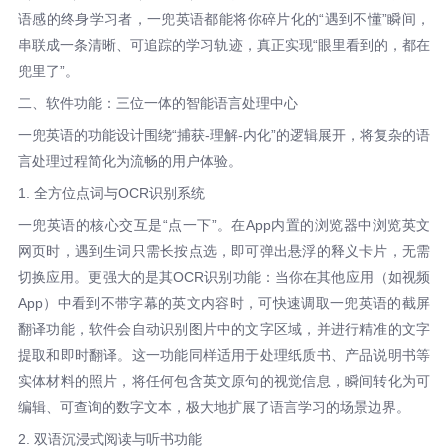
语感的终身学习者，一兜英语都能将你碎片化的“遇到不懂”瞬间，
串联成一条清晰、可追踪的学习轨迹，真正实现“眼里看到的，都在
兜里了”。
二、软件功能：三位一体的智能语言处理中心
一兜英语的功能设计围绕“捕获-理解-内化”的逻辑展开，将复杂的语
言处理过程简化为流畅的用户体验。
1. 全方位点词与OCR识别系统
一兜英语的核心交互是“点一下”。在App内置的浏览器中浏览英文
网页时，遇到生词只需长按点选，即可弹出悬浮的释义卡片，无需
切换应用。更强大的是其OCR识别功能：当你在其他应用（如视频
App）中看到不带字幕的英文内容时，可快速调取一兜英语的截屏
翻译功能，软件会自动识别图片中的文字区域，并进行精准的文字
提取和即时翻译。这一功能同样适用于处理纸质书、产品说明书等
实体材料的照片，将任何包含英文原句的视觉信息，瞬间转化为可
编辑、可查询的数字文本，极大地扩展了语言学习的场景边界。
2. 双语沉浸式阅读与听书功能