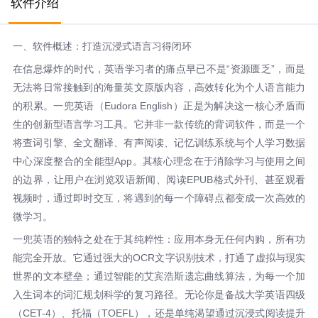
软件介绍
一、软件概述：打造沉浸式语言习得闭环
在信息爆炸的时代，英语学习者的痛点早已不是“资源匮乏”，而是
无法将日常接触到的海量英文原版内容，高效转化为个人语言能力
的积累。一兜英语（Eudora English）正是为解决这一核心矛盾而
生的创新型语言学习工具。它并非一款传统的背词软件，而是一个
将查词引擎、全文翻译、有声阅读、记忆训练系统与个人学习数据
中心深度整合的全能型App。其核心理念在于消除学习与使用之间
的边界，让用户在浏览双语新闻、阅读EPUB格式外刊、甚至观看
视频时，通过即时交互，将遇到的每一个障碍点都变成一次高效的
微学习。
一兜英语的独特之处在于其纯粹性：应用本身无任何内购，所有功
能完全开放。它通过强大的OCR文字识别技术，打通了虚拟与现实
世界的文本壁垒；通过智能的艾宾浩斯遗忘曲线算法，为每一个加
入生词本的词汇规划科学的复习路径。无论你是备战大学英语四级
（CET-4）、托福（TOEFL），还是单纯渴望通过沉浸式阅读提升