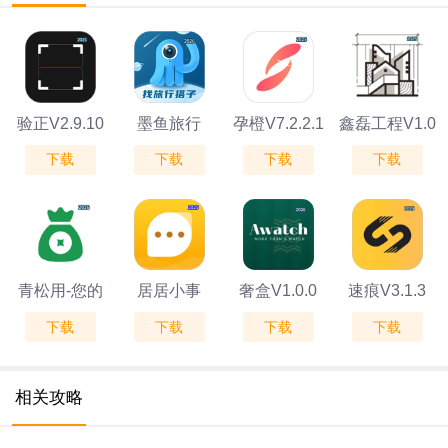
验正V2.9.10
墨鱼旅行
孕橙V7.2.2.1
鑫磊工程V1.0
下载
下载
下载
下载
V4.52.0.0
青松用-您的
居居小事
奢盒V1.0.0
速痕V3.1.3
下载
下载
下载
下载
时尚衣橱
V1.0.24
V1.0.0
相关攻略