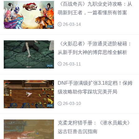
《百战奇兵》九职业史诗攻略：从
萌新到王者，一篇看懂所有答案
26-03-14
《火影忍者》手游通灵进阶秘籍：
从新手到大神的博弈思维全解析
26-03-11
DNF手游满级扩张3.18定档！保姆
级攻略助你零踩坑完美开局
26-03-10
克柔龙狩猎手册：《潜水员戴夫》
远古巨兽击沉指南