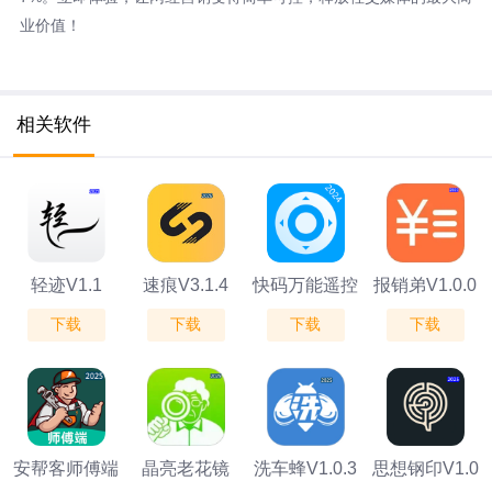
业价值！
相关软件
轻迹V1.1
速痕V3.1.4
快码万能遥控
报销弟V1.0.0
下载
下载
下载
下载
器v2.3.8
安帮客师傅端
晶亮老花镜
洗车蜂V1.0.3
思想钢印V1.0