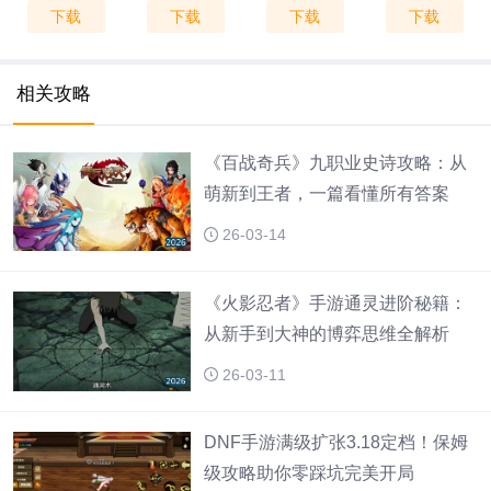
下载
下载
下载
下载
V1.9.0
V2.0.1
相关攻略
《百战奇兵》九职业史诗攻略：从
萌新到王者，一篇看懂所有答案
26-03-14
《火影忍者》手游通灵进阶秘籍：
从新手到大神的博弈思维全解析
26-03-11
DNF手游满级扩张3.18定档！保姆
级攻略助你零踩坑完美开局