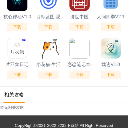
核心律动V1.0
目标蓝图-思
济世中医
人间四季V2.1
下载
下载
下载
下载
维导图·目标
管理V1.0.4
片羽集日记
小花猫-生活
恋恋笔记本-
载迹V1.0
下载
下载
下载
下载
V1.4.5
记事本V1.0.2
记账V1.1
相关攻略
暂无相关攻略
CopyRight©2021-2022 2233下载站 All Right Reserved