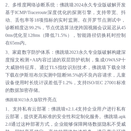
2、多维度网络诊断系统：佛跳墙2024永久专业版破解开发
基于ICMP/Traceroute深度优化的探测引擎，支持带宽、抖
动、丢包率等18项指标的实时监测。在开罗节点测试中，
诊断精度达99.2%，节点优选算法使跨国视频会议延迟从45
0ms优化至128ms（降低71.5%），智能路径切换耗时控制
在65ms内。
3、家庭数字防护体系：佛跳墙2023永久专业版破解构建深
度报文检测+AI内容过滤的双层防护机制，集成OWASP十
大威胁特征库。通过TLS指纹识别技术，佛跳墙下载全球
下载在伊斯坦布尔实测中阻断98.5%的不良内容请求，儿童
设备使用时长统计误差低于1.2%，支持ISO/IEC 27001标准
的数据加密存储。
软件亮点
佛跳墙3023永久版
1、支持私有云部署：佛跳墙v2.1.4支持企业用户进行私有
云部署，提供更高标准的安全性和定制化服务。佛跳墙.apk
2.0通过这种部署方式，企业能够保障网络数据隐私不受威