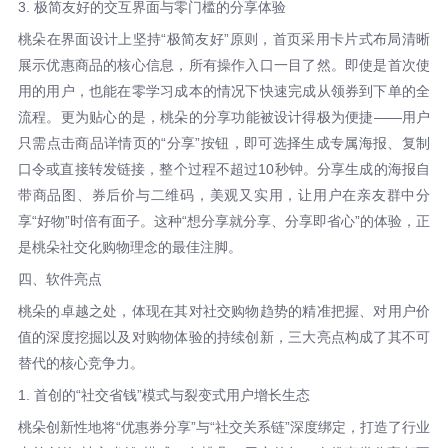
3. 极简友好的交互界面与零门槛的分享体验
桃朵在界面设计上坚持“极简友好”原则，首页采用卡片式布局清晰
展示优惠商品的核心信息，所有操作入口一目了然。即使是首次使
用的用户，也能在零学习成本的情况下快速完成从领券到下单的全
流程。更为贴心的是，桃朵的分享功能被设计得极为便捷——用户
只需点击商品详情页的“分享”按钮，即可选择生成专属海报、复制
口令或直接转发链接，整个过程不超过10秒钟。分享生成的海报自
带商品图、券后价与二维码，美观又实用，让用户在亲友群中分
享“好物”时倍有面子。这种“想分享就分享、分享即省心”的体验，正
是桃朵社交化购物理念的最佳注脚。
四、软件亮点
桃朵的卓越之处，体现在其对社交购物趋势的精准把握、对用户价
值的深度挖掘以及对购物体验的持续创新，三大亮点构成了其不可
替代的核心竞争力。
1. 首创的“社交省钱”模式与裂变式用户增长生态
桃朵创新性地将“优惠券分享”与“社交关系链”深度绑定，打造了行业