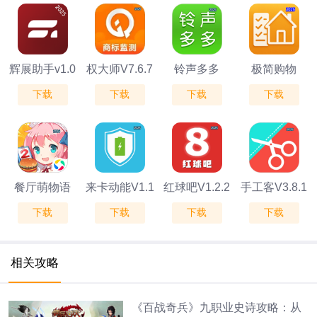
辉展助手v1.0
权大师V7.6.7
铃声多多
极简购物
下载
下载
下载
下载
V8.10.22.0
V1.01
餐厅萌物语
来卡动能V1.1
红球吧V1.2.2
手工客V3.8.1
下载
下载
下载
下载
v1.35
相关攻略
《百战奇兵》九职业史诗攻略：从