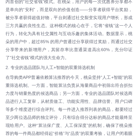
内首创的“社交省钱”模式。在桃朵，用户的每一次优惠券分享都不
是单向的“安利”，而是双向的价值创造——分享者获得平台奖励，
被分享者获得超值好物，平台则通过社交裂变实现用户增长，形成
三方共赢的良性生态。这种模式的核心在于，它将“省钱”这一个人
行为，转化为具有社交属性与互动乐趣的集体活动。数据显示，桃
朵的用户中，超过85% 的用户曾通过分享获得过奖励，而通过社交
分享带来的新增用户，其留存率比普通渠道高出60%，充分印证
了“社交省钱”模式的强大生命力。
2. 专业的选品团队与人工+智能的双重筛选机制
在导购类APP普遍依赖算法推荐的今天，桃朵坚持“人工+智能”的双
重筛选机制。一方面，智能算法负责从海量商品中初筛出符合折扣
力度与销量热度的候选商品；另一方面，专业的选品团队对候选商
品进行人工复审，从材质做工、功能实用性、品牌信誉、用户口碑
等多个维度进行综合评判。每一件进入推荐列表的商品，都要经过
至少两位选品师的独立评分，只有综合得分达标的商品才能最终呈
现给用户。这种“算法保广度、人工保深度”的机制，确保了桃朵推
荐的每一件商品都经得起“价格”与“品质”的双重考验，让用户闭着眼