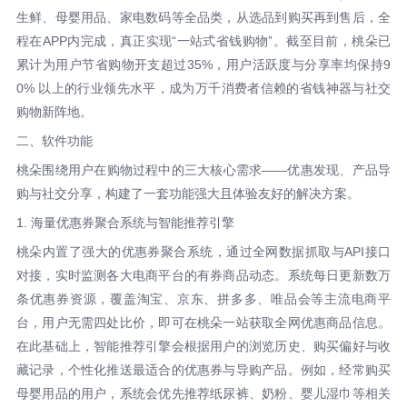
生鲜、母婴用品、家电数码等全品类，从选品到购买再到售后，全
程在APP内完成，真正实现“一站式省钱购物”。截至目前，桃朵已
累计为用户节省购物开支超过35%，用户活跃度与分享率均保持9
0% 以上的行业领先水平，成为万千消费者信赖的省钱神器与社交
购物新阵地。
二、软件功能
桃朵围绕用户在购物过程中的三大核心需求——优惠发现、产品导
购与社交分享，构建了一套功能强大且体验友好的解决方案。
1. 海量优惠券聚合系统与智能推荐引擎
桃朵内置了强大的优惠券聚合系统，通过全网数据抓取与API接口
对接，实时监测各大电商平台的有券商品动态。系统每日更新数万
条优惠券资源，覆盖淘宝、京东、拼多多、唯品会等主流电商平
台，用户无需四处比价，即可在桃朵一站获取全网优惠商品信息。
在此基础上，智能推荐引擎会根据用户的浏览历史、购买偏好与收
藏记录，个性化推送最适合的优惠券与导购产品。例如，经常购买
母婴用品的用户，系统会优先推荐纸尿裤、奶粉、婴儿湿巾等相关