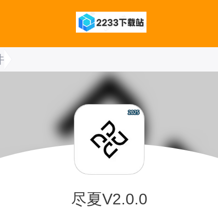
件
尽夏V2.0.0