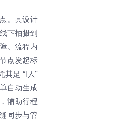
痛点。其设计
、线下拍摄到
障。流程内
意节点发起标
是 “I人”
单自动生成
，辅助行程
缝同步与管