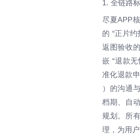
1. 全链
尽夏APP
的 “正片
返图验收
嵌 “退款
准化退款申
）的沟通
档期、自
规划。所
理，为用户