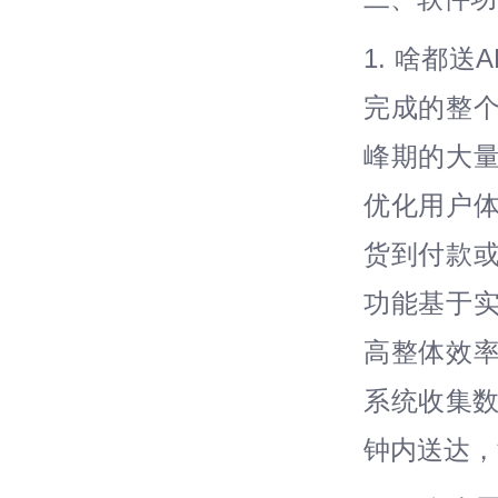
1. 啥都
完成的整
峰期的大
优化用户
货到付款
功能基于
高整体效
系统收集数
钟内送达，