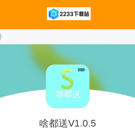
件
啥都送V1.0.5