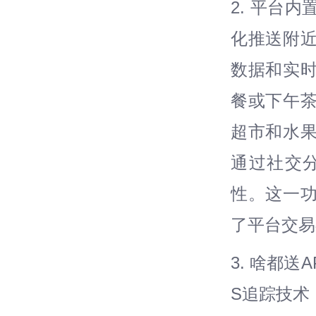
2. 平台
化推送附
数据和实
餐或下午
超市和水
通过社交
性。这一
了平台交易
3. 啥都
S追踪技术