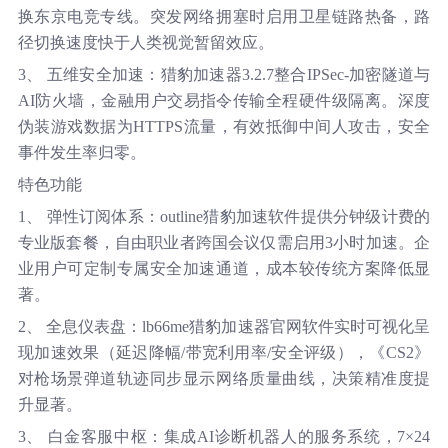
换东京电竞专线。突发网络拥塞时启用卫星链路热备，路
径切换速度快于人类视觉暂留效应。
3、 五维安全加速：猎豹加速器3.2.7整合IPSec-加密隧道与
AI防火墙，金融用户交易指令传输全程硬件级隔离。深度
伪装游戏数据为HTTPS流量，有效抵御中间人攻击，安全
事件发生率归零。
特色功能
1、 弹性订阅体系：outline猎豹加速软件提供分钟级计费的
专业版套餐，自由职业者跨国会议仅需启用3小时加速。企
业用户可定制专属安全加速通道，成本较传统方案降低显
著。
2、 全息仪表盘：lb66me猎豹加速器官网软件实时可视化呈
现加速效果（延迟降幅/带宽利用率/安全评级），《CS2》
对枪场景弹道轨迹同步显示网络质量曲线，决策精准度提
升显著。
3、 白金客服中枢：集成AI诊断机器人的服务系统，7×24