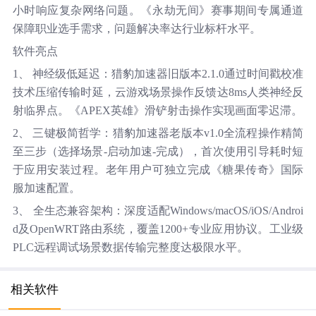
小时响应复杂网络问题。《永劫无间》赛事期间专属通道
保障职业选手需求，问题解决率达行业标杆水平。
软件亮点
1、 神经级低延迟：猎豹加速器旧版本2.1.0通过时间戳校准
技术压缩传输时延，云游戏场景操作反馈达8ms人类神经反
射临界点。《APEX英雄》滑铲射击操作实现画面零迟滞。
2、 三键极简哲学：猎豹加速器老版本v1.0全流程操作精简
至三步（选择场景-启动加速-完成），首次使用引导耗时短
于应用安装过程。老年用户可独立完成《糖果传奇》国际
服加速配置。
3、 全生态兼容架构：深度适配Windows/macOS/iOS/Androi
d及OpenWRT路由系统，覆盖1200+专业应用协议。工业级
PLC远程调试场景数据传输完整度达极限水平。
相关软件