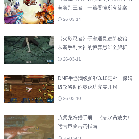
萌新到王者，一篇看懂所有答案
26-03-14
《火影忍者》手游通灵进阶秘籍：
从新手到大神的博弈思维全解析
26-03-11
DNF手游满级扩张3.18定档！保姆
级攻略助你零踩坑完美开局
26-03-10
克柔龙狩猎手册：《潜水员戴夫》
远古巨兽击沉指南
26-03-09