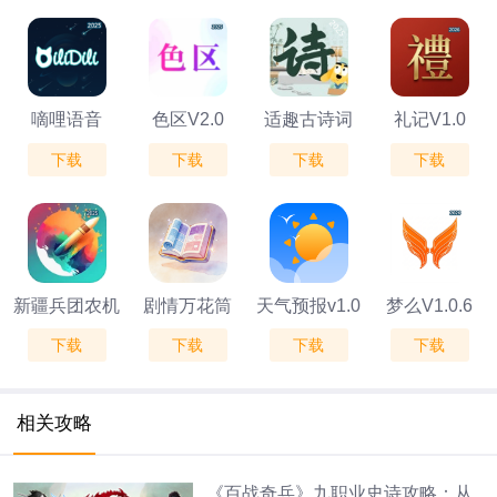
嘀哩语音
色区V2.0
适趣古诗词
礼记V1.0
下载
下载
下载
下载
V1.2.6
v1.0
新疆兵团农机
剧情万花筒
天气预报v1.0
梦么V1.0.6
下载
下载
下载
下载
补贴V1.1.5
相关攻略
《百战奇兵》九职业史诗攻略：从