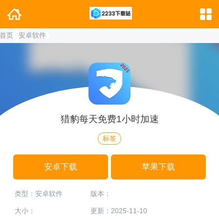
首页
安卓软件
猎豹每天免费1小时加速
标签
安卓下载
苹果下载
类型：安卓软件
版本：
大小：
更新：2025-11-10